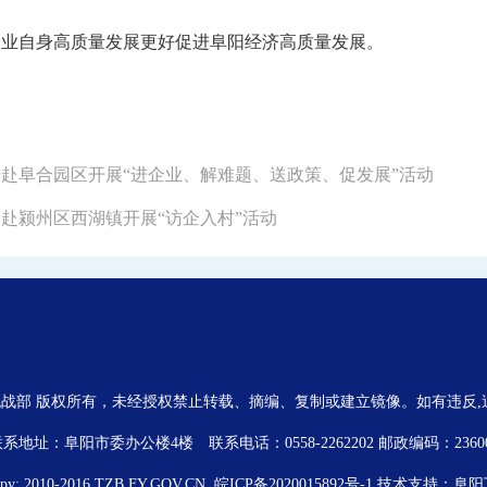
企业自身高质量发展更好促进阜阳经济高质量发展。
徐涛赴阜合园区开展“进企业、解难题、送政策、促发展”活动
史莉赴颍州区西湖镇开展“访企入村”活动
战部 版权所有，未经授权禁止转载、摘编、复制或建立镜像。如有违反
系地址：阜阳市委办公楼4楼 联系电话：0558-2262202 邮政编码：2360
opy; 2010-2016 TZB.FY.GOV.CN.
皖ICP备2020015892号-1
技术支持：
阜阳